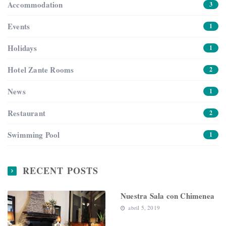
Accommodation
3
Events
1
Holidays
1
Hotel Zante Rooms
2
News
1
Restaurant
2
Swimming Pool
1
RECENT POSTS
Nuestra Sala con Chimenea
abril 5, 2019