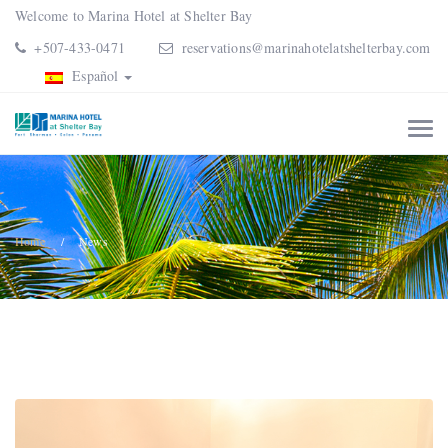
Welcome to Marina Hotel at Shelter Bay
+507-433-0471
reservations@marinahotelatshelterbay.com
Español
Home
News