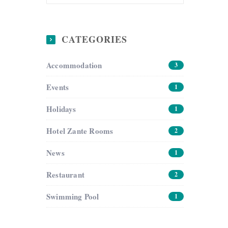
CATEGORIES
Accommodation
3
Events
1
Holidays
1
Hotel Zante Rooms
2
News
1
Restaurant
2
Swimming Pool
1